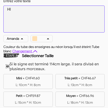
Entrez votre texte
Amanda
Couleur du tube des enseignes au néon lorsqu'il est éteint: Tube
blanc
Changement
Sélectionner Taille
ÉTAPE 2
Si le signe est terminé 114cm large. il sera divisé en
plusieurs morceaux.
+
CHF41.60
+
CHF46.67
Mini
Très petit
L: 10cm * H: 8cm
L: 13cm * H: 8cm
+
CHF59.87
+
CHF66.96
Petit
Moyen
L: 15cm * H: 10cm
L: 18cm * H: 13cm