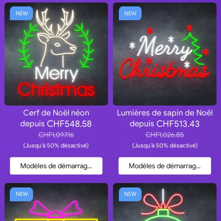
NEW
NEW
Cerf de Noël néon
Lumières de sapin de Noël
CHF548.58
CHF513.43
depuis
depuis
CHF1,097.16
CHF1,026.85
(Jusqu'à 50% désactivé)
(Jusqu'à 50% désactivé)
Modèles de démarrage et devis
Modèles de démarrage et dev
NEW
NEW