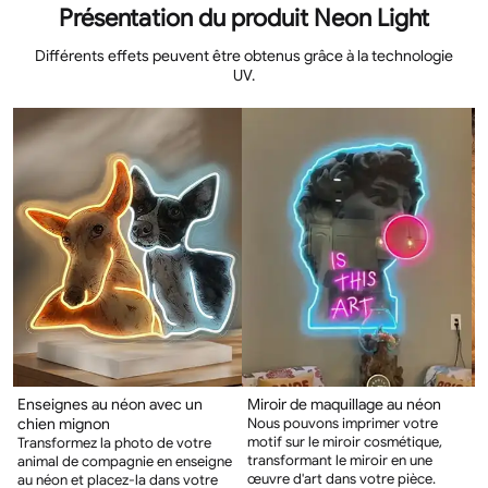
Présentation du produit Neon Light
Différents effets peuvent être obtenus grâce à la technologie
UV.
Enseignes au néon avec un
Miroir de maquillage au néon
C
chien mignon
Nous pouvons imprimer votre
C
motif sur le miroir cosmétique,
m
Transformez la photo de votre
transformant le miroir en une
m
animal de compagnie en enseigne
œuvre d'art dans votre pièce.
d
au néon et placez-la dans votre