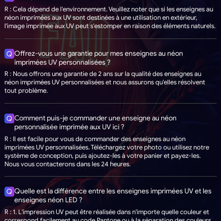
R : Cela dépend de l'environnement. Veuillez noter que si les enseignes au
néon imprimées aux UV sont destinées à une utilisation en extérieur,
l'image imprimée aux UV peut s'estomper en raison des éléments naturels.
Offrez-vous une garantie pour mes enseignes au néon
Q
imprimées UV personnalisées ?
R : Nous offrons une garantie de 2 ans sur la qualité des enseignes au
néon imprimées UV personnalisées et nous assurons qu'elles résolvent
tout problème.
Comment puis-je commander une enseigne au néon
Q
personnalisée imprimée aux UV ici ?
R : Il est facile pour vous de commander des enseignes au néon
imprimées UV personnalisées. Téléchargez votre photo ou utilisez notre
système de conception, puis ajoutez-les à votre panier et payez-les.
Nous vous contacterons dans les 24 heures.
Quelle est la différence entre les enseignes imprimées UV et les
Q
enseignes néon LED ?
R : 1. L'impression UV peut être réalisée dans n'importe quelle couleur et
correspond facilement au code Pantone ou à la séparation des couleurs