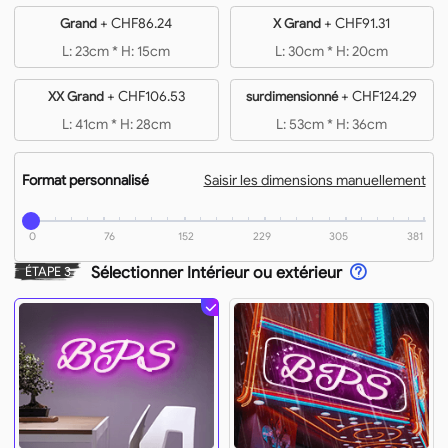
+
CHF86.24
+
CHF91.31
Grand
X Grand
L: 23cm * H: 15cm
L: 30cm * H: 20cm
+
CHF106.53
+
CHF124.29
XX Grand
surdimensionné
L: 41cm * H: 28cm
L: 53cm * H: 36cm
Format personnalisé
Saisir les dimensions manuellement
0
76
152
229
305
381
Sélectionner Intérieur ou extérieur
ÉTAPE 3