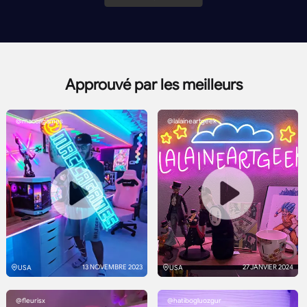
Approuvé par les meilleurs
@maccagames
@lalaineartgeek
13 NOVEMBRE 2023
27 JANVIER 2024
USA
USA
@fleurisx
@hatibogluozgur