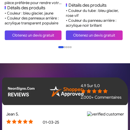
e
pièce préférée pour rendre votre
Détails des produits
c
pièce chaleureuse et unique.
Détails des produits
• Couleur du tube : bleu glacier,
•
• Couleur : bleu glacier, jaune
rose vif
•
• Couleur des panneaux arrière :
• Couleur du panneau arrière :
a
acrylique transparent populaire
acrylique noir brillant
Obtenez un devis gratuit
Obtenez un devis gratuit
4.9
Sur 5,0
2,000+ Commentaires
Jean S.
01-03-25