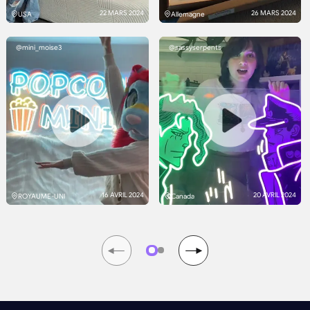
22 MARS 2024
26 MARS 2024
USA
Allemagne
@mini_moise3
@sassyserpents
16 AVRIL 2024
20 AVRIL 2024
ROYAUME-UNI
Canada