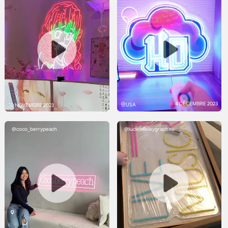
4 DÉCEMBRE 2023
USA
30 NOVEMBRE 2023
@coco_berrypeach
@luciehillsleygraphics