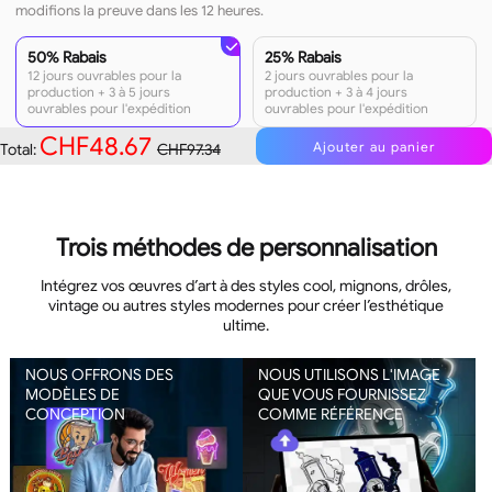
modifions la preuve dans les 12 heures.
50% Rabais
25% Rabais
12 jours ouvrables pour la
2 jours ouvrables pour la
production + 3 à 5 jours
production + 3 à 4 jours
ouvrables pour l'expédition
ouvrables pour l'expédition
CHF48.67
Ajouter au panier
Total:
CHF97.34
Trois méthodes de personnalisation
Intégrez vos œuvres d’art à des styles cool, mignons, drôles,
vintage ou autres styles modernes pour créer l’esthétique
ultime.
NOUS OFFRONS DES
NOUS UTILISONS L'IMAGE
MODÈLES DE
QUE VOUS FOURNISSEZ
CONCEPTION
COMME RÉFÉRENCE