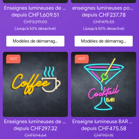
Enseignes lumineuses de restaurants de hamburgers
enseignes lumineuses positives
CHF1,609.51
CHF237.78
depuis
depuis
CHF3,219.03
CHF475.55
(Jusqu'à 50% désactivé)
(Jusqu'à 50% désactivé)
Modèles de démarrage et devis
Modèles de démarrage et dev
HOT
HOT
Enseignes lumineuses de tasses à café
Enseigne lumineuse BAR À Cocktails
CHF297.32
CHF475.58
depuis
depuis
CHF594.64
CHF951.15