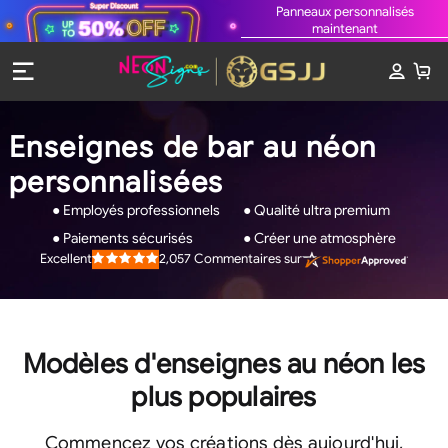
Panneaux personnalisés
maintenant
Enseignes de bar au néon
personnalisées
● Employés professionnels
● Qualité ultra premium
● Paiements sécurisés
● Créer une atmosphère
2,057
Commentaires sur
Excellent
Rated
4.9
out
of
5
stars
Modèles d'enseignes au néon les
plus populaires
Commencez vos créations dès aujourd'hui,