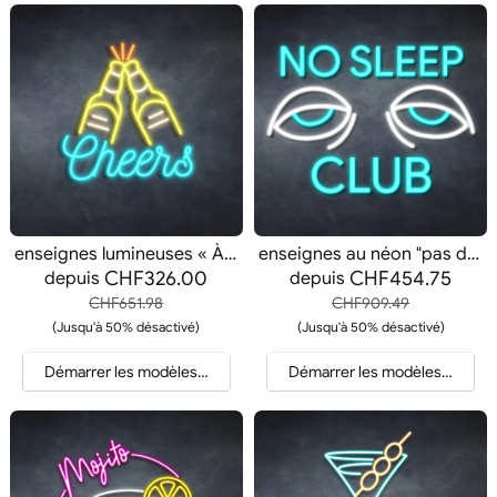
enseignes lumineuses « À la vôtre ! »
enseignes au néon "pas de sommeil"
CHF326.00
CHF454.75
depuis
depuis
CHF651.98
CHF909.49
(Jusqu'à 50% désactivé)
(Jusqu'à 50% désactivé)
Démarrer les modèles et les devis
Démarrer les modèles et les d