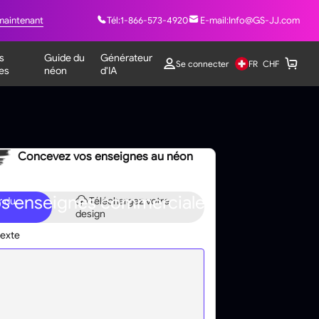
maintenant
Tél:
1-866-573-4920
E-mail:
Info@GS-JJ.com
s
Guide du
Générateur
FR
Se connecter
CHF
es
néon
d'IA
Concevez vos enseignes au néon
vos enseignes commerciales
r du
Téléchargez votre
design
texte