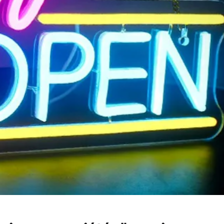
+
XX Grand
CHF
L: 41cm
Format pers
0
7
ÉTAPE 3
Utilisation e
intérieur
gratuite
Gratuit