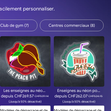
cilement personnaliser.
Club de gym (7)
Centres commerciaux (8)
Les enseignes au néon Peach Pit
Enseignes au néon pour boissons fraîches
depuis
CHF269.57
depuis
CHF262.07
CHF539.14
CHF524.15
(Jusqu'à 50% désactivé)
(Jusqu'à 50% désactivé)
Modèles de démarrage et devis
Modèles de démarrage et devis