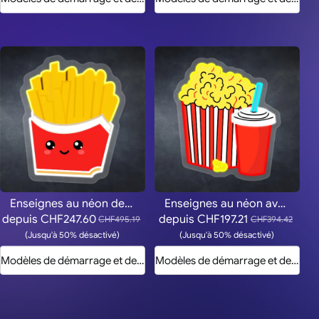
Enseignes au néon de frites joyeuses
Enseignes au néon avec pop-corn au beurre
depuis
CHF247.60
depuis
CHF197.21
CHF495.19
CHF394.42
(Jusqu'à 50% désactivé)
(Jusqu'à 50% désactivé)
Modèles de démarrage et devis
Modèles de démarrage et devis