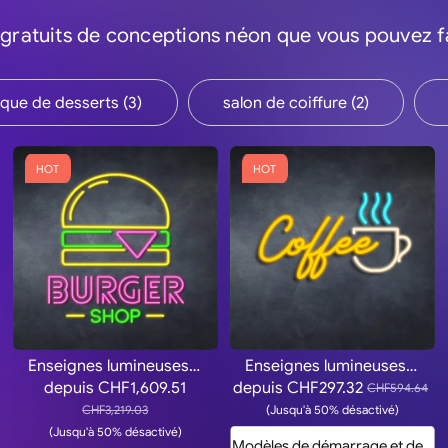
gratuits de conceptions néon que vous pouvez fa
que de desserts (3)
salon de coiffure (2)
HOT
HOT
Enseignes lumineuses de restaurants de hamburgers
Enseignes lumineuses de tasses à café
depuis
CHF1,609.51
depuis
CHF297.32
CHF594.64
CHF3,219.03
(Jusqu'à 50% désactivé)
(Jusqu'à 50% désactivé)
s
Modèles de démarrage et devis