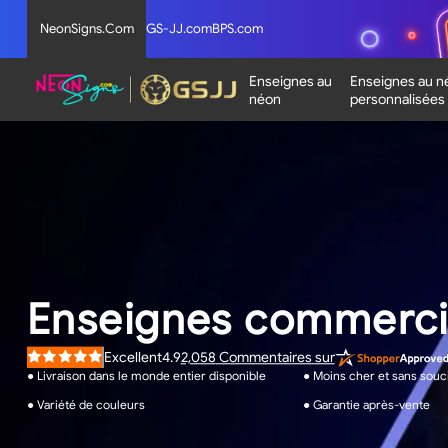
NeonSigns.Com
GS-JJ.com
BPS.com
Enseignes au
Enseignes au n
néon
personnalisées
Enseignes commerci
2,058
Commentaires sur
Excellent
4.9
Noté
4.9
● Livraison dans le monde entier disponible
● Moins cher et sans souc
sur
5
● Variété de couleurs
● Garantie après-vente
étoiles