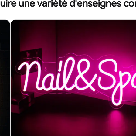
ire une variété d'enseignes c
ÉTAPE 4
Kit de
suspension
pannea
Gratuit
ÉTAPE 5
S'il vous plaî
preuve approuv
heures et modi
50% Rabai
12 jours o
la producti