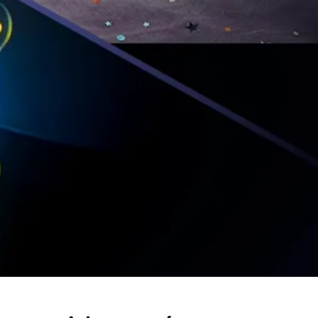
CHF106.53
+
surdimensionné
+
CHF124.29
213.06
+
CHF248.57
 * H: 28cm
L: 53cm * H: 36cm
onnalisé
Saisir les dimensions manuellement
6
152
229
305
381
Sélectionner Intérieur ou extérieur
n
Utilisation en
extérieur
+ 20% du prix
unitaire