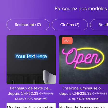
Parcourez nos modèles 
Restaurant (17)
Cinéma (2)
Bouti
HOT
Panneaux de texte personnalisés
Enseigne lumineuse ouverte
depuis
CHF50.38
depuis
CHF235.32
CHF100.76
CHF470.63
(Jusqu'à 50% désactivé)
(Jusqu'à 50% désactivé)
Modèles de démarrage et devis
Modèles de démarrage et devi