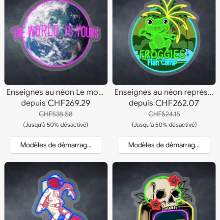
Enseignes au néon Le monde est à vous
Enseignes au néon représentant de jolies grenouilles
CHF269.29
CHF262.07
depuis
depuis
CHF538.58
CHF524.15
(Jusqu'à 50% désactivé)
(Jusqu'à 50% désactivé)
Modèles de démarrage et devis
Modèles de démarrage et dev