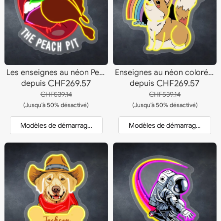
Les enseignes au néon Peach Pit
Enseignes au néon colorées et joyeuses de Corgi
CHF269.57
CHF269.57
depuis
depuis
CHF539.14
CHF539.14
(Jusqu'à 50% désactivé)
(Jusqu'à 50% désactivé)
Modèles de démarrage et devis
Modèles de démarrage et dev