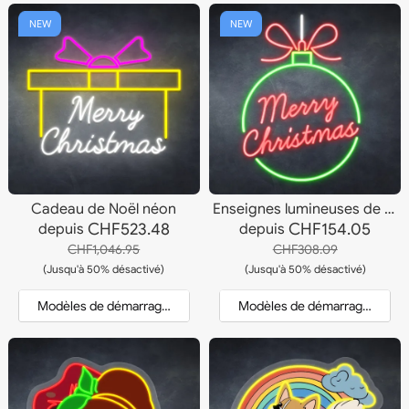
NEW
NEW
Cadeau de Noël néon
Enseignes lumineuses de Noël
CHF523.48
CHF154.05
depuis
depuis
CHF1,046.95
CHF308.09
(Jusqu'à 50% désactivé)
(Jusqu'à 50% désactivé)
Modèles de démarrage et devis
Modèles de démarrage et dev