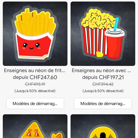
Enseignes au néon de frites joyeuses
Enseignes au néon avec pop-corn au beurre
CHF247.60
CHF197.21
depuis
depuis
CHF495.19
CHF394.42
(Jusqu'à 50% désactivé)
(Jusqu'à 50% désactivé)
Modèles de démarrage et devis
Modèles de démarrage et dev