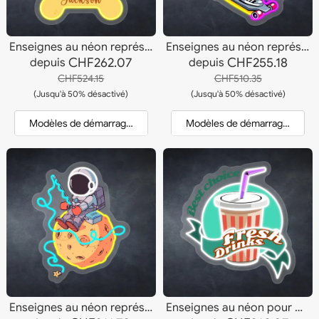
Enseignes au néon représentant un portrait de chien occidental
Enseignes au néon représentant un skateboard d'astronaute
CHF262.07
CHF255.18
depuis
depuis
CHF524.15
CHF510.35
(Jusqu'à 50% désactivé)
(Jusqu'à 50% désactivé)
Modèles de démarrage et devis
Modèles de démarrage et dev
Enseignes au néon représentant des astronautes en train de pêcher
Enseignes au néon pour boissons fraîches