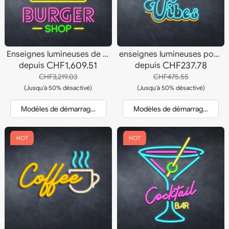
Enseignes lumineuses de restaurants de hamburgers
enseignes lumineuses positives
CHF1,609.51
CHF237.78
depuis
depuis
CHF3,219.03
CHF475.55
(Jusqu'à 50% désactivé)
(Jusqu'à 50% désactivé)
Modèles de démarrage et devis
Modèles de démarrage et dev
HOT
HOT