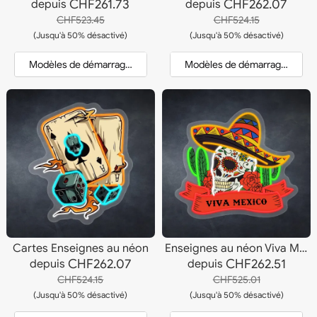
CHF261.73
CHF262.07
depuis
depuis
CHF523.45
CHF524.15
(Jusqu'à 50% désactivé)
(Jusqu'à 50% désactivé)
Modèles de démarrage et devis
Modèles de démarrage et dev
Cartes Enseignes au néon
Enseignes au néon Viva Mexico
CHF262.07
CHF262.51
depuis
depuis
CHF524.15
CHF525.01
(Jusqu'à 50% désactivé)
(Jusqu'à 50% désactivé)