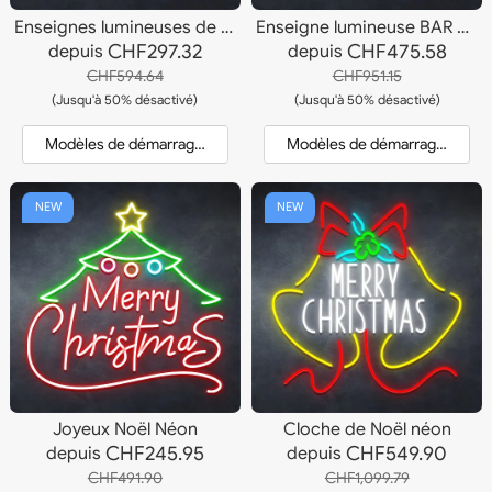
Enseignes lumineuses de tasses à café
Enseigne lumineuse BAR À Cocktails
CHF297.32
CHF475.58
depuis
depuis
CHF594.64
CHF951.15
(Jusqu'à 50% désactivé)
(Jusqu'à 50% désactivé)
Modèles de démarrage et devis
Modèles de démarrage et dev
NEW
NEW
Joyeux Noël Néon
Cloche de Noël néon
CHF245.95
CHF549.90
depuis
depuis
CHF491.90
CHF1,099.79