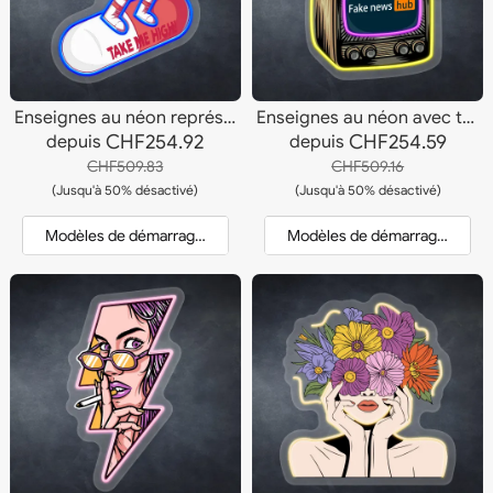
Enseignes au néon représentant un astronaute surfant sur une pilule
Enseignes au néon avec tête de mort
CHF254.92
CHF254.59
depuis
depuis
CHF509.83
CHF509.16
(Jusqu'à 50% désactivé)
(Jusqu'à 50% désactivé)
Modèles de démarrage et devis
Modèles de démarrage et dev