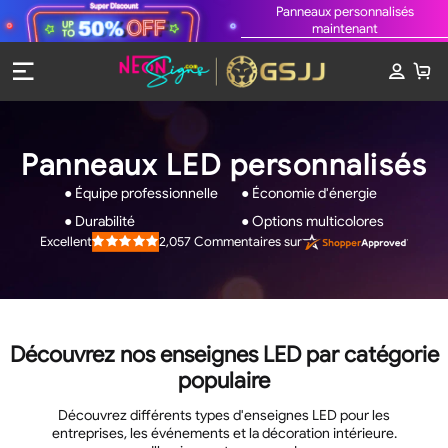
Panneaux personnalisés
maintenant
Panneaux LED personnalisés
● Équipe professionnelle
● Économie d'énergie
● Durabilité
● Options multicolores
2,057
Commentaires sur
Excellent
Noté
4.9
sur
5
étoiles
Découvrez nos enseignes LED par catégorie
populaire
Découvrez différents types d'enseignes LED pour les
entreprises, les événements et la décoration intérieure.