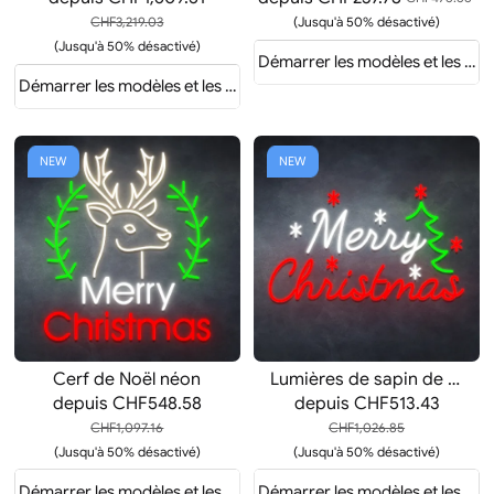
CHF3,219.03
(Jusqu'à 50% désactivé)
(Jusqu'à 50% désactivé)
evis
Démarrer les modèles et les dev
Démarrer les modèles et les devis
NEW
NEW
Cerf de Noël néon
Lumières de sapin de Noël
depuis
CHF548.58
depuis
CHF513.43
CHF1,097.16
CHF1,026.85
(Jusqu'à 50% désactivé)
(Jusqu'à 50% désactivé)
evis
Démarrer les modèles et les devis
Démarrer les modèles et les dev