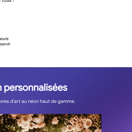
 tous !
leure
servir
on personnalisées
vres d'art au néon haut de gamme.