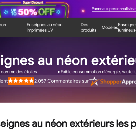
Panneaux personnalisés 
éon
Enseignes au néon
Des
Enseigne
Modèles
imprimées UV
produits
lumineus
ignes au néon extéri
nt comme des étoiles
● Faible consommation d'énergie, haute l
lent
2,057
Commentaires sur
es
eignes au néon extérieurs les p