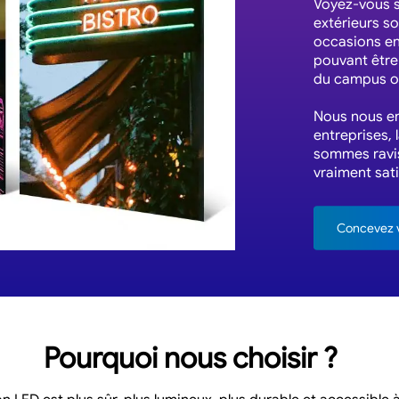
Voyez-vous s
extérieurs so
occasions en
pouvant être 
du campus ou
Nous nous en
entreprises, 
sommes ravis
vraiment sat
Concevez v
Pourquoi nous choisir ?