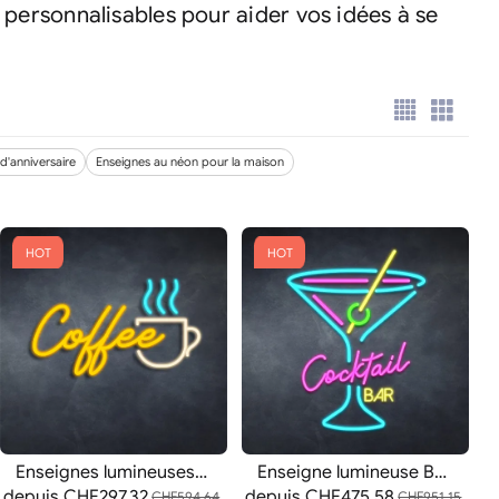
personnalisables pour aider vos idées à se
d'anniversaire
Enseignes au néon pour la maison
HOT
HOT
Enseignes lumineuses de tasses à café
Enseigne lumineuse BAR À Cocktails
depuis
CHF297.32
depuis
CHF475.58
CHF594.64
CHF951.15