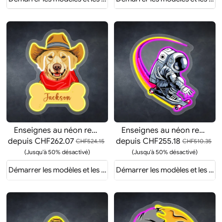
Enseignes au néon représentant un portrait de chien occidental
Enseignes au néon représentant un skateboard d'astronaute
depuis
CHF262.07
depuis
CHF255.18
CHF524.15
CHF510.35
(Jusqu'à 50% désactivé)
(Jusqu'à 50% désactivé)
evis
Démarrer les modèles et les devis
Démarrer les modèles et les dev