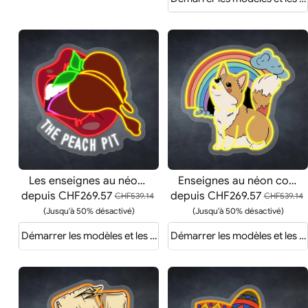
Les enseignes au néon Peach Pit
Enseignes au néon colorées et joyeuses de Corgi
depuis
CHF269.57
depuis
CHF269.57
CHF539.14
CHF539.14
(Jusqu'à 50% désactivé)
(Jusqu'à 50% désactivé)
Démarrer les modèles et les devis
Démarrer les modèles et les d