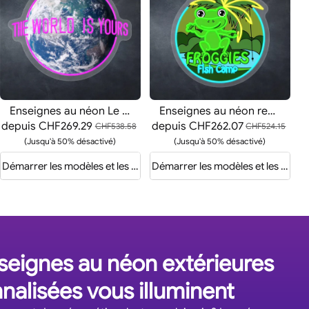
Enseignes au néon Le monde est à vous
Enseignes au néon représentant de jolies grenouilles
depuis
CHF269.29
depuis
CHF262.07
CHF538.58
CHF524.15
(Jusqu'à 50% désactivé)
(Jusqu'à 50% désactivé)
is
Démarrer les modèles et les devis
Démarrer les modèles et les devis
seignes au néon extérieures
nalisées vous illuminent