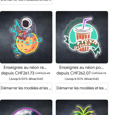
Enseignes au néon représentant des astronautes en train de pêcher
Enseignes au néon pour boissons fraîches
depuis
CHF261.73
depuis
CHF262.07
CHF523.45
CHF524.15
(Jusqu'à 50% désactivé)
(Jusqu'à 50% désactivé)
is
Démarrer les modèles et les devis
Démarrer les modèles et les devis