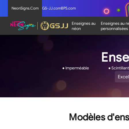
NeonSigns.Com
GS-JJ.com
BPS.com
Enseignes au
Enseignes au n
néon
personnalisées
Ense
● Imperméable
● Scintilla
Excel
Noté
4.9
sur
5
étoil
Modèles d'ens