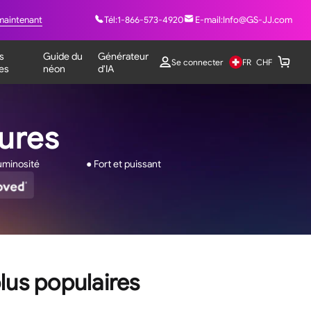
maintenant
Tél:
1-866-573-4920
E-mail:
Info@GS-JJ.com
s
Guide du
Générateur
FR
Se connecter
CHF
es
néon
d'IA
eures
uminosité
● Fort et puissant
lus populaires