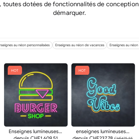
toutes dotées de fonctionnalités de conception 
démarquer.
nseignes au néon personnalisées
Enseignes au néon de vacances
Enseignes au néon 
HOT
HOT
Enseignes lumineuses de restaurants de hamburgers
enseignes lumineuses positives
depuis
CHF1,609.51
depuis
CHF237.78
CHF475.55