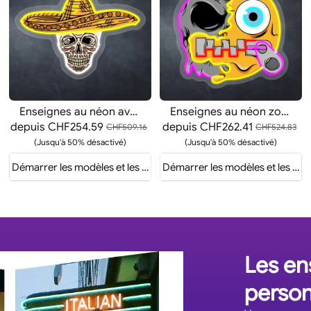
Enseignes au néon avec crâne et chapeau
Enseignes au néon zombie à bouche zippée
depuis
CHF254.59
depuis
CHF262.41
CHF509.16
CHF524.83
(Jusqu'à 50% désactivé)
(Jusqu'à 50% désactivé)
evis
Démarrer les modèles et les devis
Démarrer les modèles et les dev
Les en
person