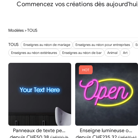
Commencez vos créations dès aujourd'hui, 
Modèles
> TOUS
TOUS
Enseignes au néon de mariage
Enseignes au néon pour entreprises
E
Enseignes au néon extérieures
Enseignes au néon de bar
Animal
Art
HOT
Panneaux de texte personnalisés
Enseigne lumineuse ouverte
depuis
CHF50.38
depuis
CHF235.32
CHF100.76
CHF470.63