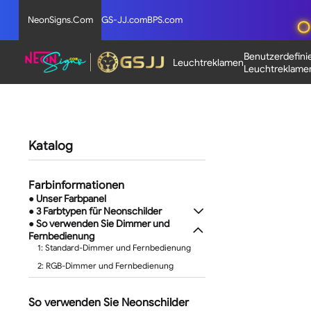
NeonSigns.Com
GS-JJ.com
BPS.com
Benutzerdefini
Leuchtreklamen
Leuchtreklame
Katalog
Farbinformationen
● Unser Farbpanel
● 3 Farbtypen für Neonschilder
● So verwenden Sie Dimmer und
Fernbedienung
1: Standard-Dimmer und Fernbedienung
2: RGB-Dimmer und Fernbedienung
So verwenden Sie Neonschilder