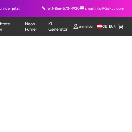
childer jetzt
Tel:
1-866-573-4920
Email:
Info@GS-JJ.com
htete
Neon-
KI-
DE
anmelden
EUR
er
Führer
Generator