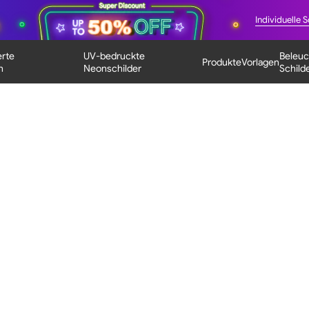
Individuelle S
erte
UV-bedruckte
Beleuc
Produkte
Vorlagen
n
Neonschilder
Schild