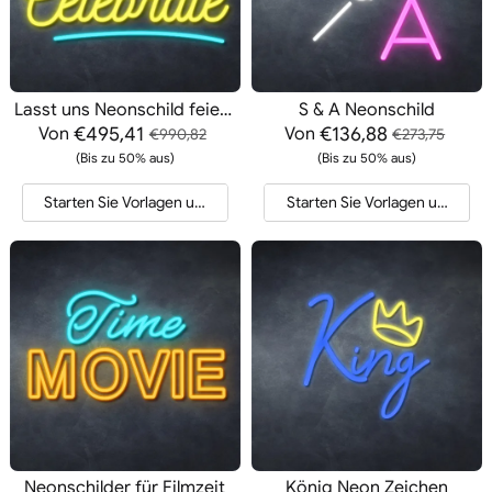
Lasst uns Neonschild feiern
S & A Neonschild
€495,41
€136,88
Von
Von
€990,82
€273,75
(Bis zu 50% aus)
(Bis zu 50% aus)
Starten Sie Vorlagen und Angebote
Starten Sie Vorlagen und Ang
Neonschilder für Filmzeit
König Neon Zeichen