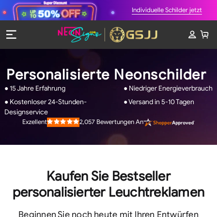
Individuelle Schilder jetzt
Personalisierte Neonschilder
● 15 Jahre Erfahrung
● Niedriger Energieverbrauch
● Kostenloser 24-Stunden-
● Versand in 5-10 Tagen
Designservice
2,057
Bewertungen An
Exzellent
Rated
4.9
out
of
5
stars
Kaufen Sie Bestseller
personalisierter Leuchtreklamen
Beginnen Sie noch heute mit Ihren Entwürfen