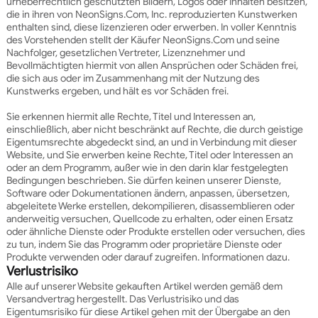
urheberrechtlich geschützten Bildern, Logos oder Inhalten besitzen,
die in ihren von NeonSigns.Com, Inc. reproduzierten Kunstwerken
enthalten sind, diese lizenzieren oder erwerben. In voller Kenntnis
des Vorstehenden stellt der Käufer NeonSigns.Com und seine
Nachfolger, gesetzlichen Vertreter, Lizenznehmer und
Bevollmächtigten hiermit von allen Ansprüchen oder Schäden frei,
die sich aus oder im Zusammenhang mit der Nutzung des
Kunstwerks ergeben, und hält es vor Schäden frei.
Sie erkennen hiermit alle Rechte, Titel und Interessen an,
einschließlich, aber nicht beschränkt auf Rechte, die durch geistige
Eigentumsrechte abgedeckt sind, an und in Verbindung mit dieser
Website, und Sie erwerben keine Rechte, Titel oder Interessen an
oder an dem Programm, außer wie in den darin klar festgelegten
Bedingungen beschrieben. Sie dürfen keinen unserer Dienste,
Software oder Dokumentationen ändern, anpassen, übersetzen,
abgeleitete Werke erstellen, dekompilieren, disassemblieren oder
anderweitig versuchen, Quellcode zu erhalten, oder einen Ersatz
oder ähnliche Dienste oder Produkte erstellen oder versuchen, dies
zu tun, indem Sie das Programm oder proprietäre Dienste oder
Produkte verwenden oder darauf zugreifen. Informationen dazu.
Verlustrisiko
Alle auf unserer Website gekauften Artikel werden gemäß dem
Versandvertrag hergestellt. Das Verlustrisiko und das
Eigentumsrisiko für diese Artikel gehen mit der Übergabe an den