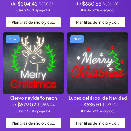
$304.43
$680.65
de
de
$608.86
$1,361.30
(Hasta 50% apagado)
(Hasta 50% apagado)
Plantillas de inicio y cotización
Plantillas de inicio y cotización
NEW
NEW
Ciervo navideño neón
Luces del árbol de Navidad
$679.02
$635.51
de
de
$1,358.04
$1,271.01
(Hasta 50% apagado)
(Hasta 50% apagado)
Plantillas de inicio y cotización
Plantillas de inicio y cotización