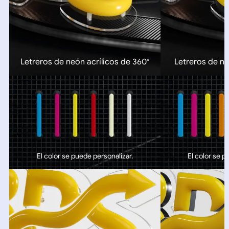
Letreros de neón acrílicos de 360°
Letreros de ne
El color se puede personalizar.
El color se p