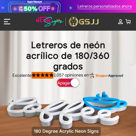
Letreros personalizados ahora
Letreros de neón
acrílico de 180/360
grados
2,057
opiniones en
Excelente
Calificado
4.9
Apagar
de
5
estrellas