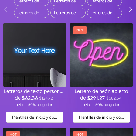
Letreros de neón para bodas
Letreros de neón para negocios
Letreros de neón personalizados
Letreros de neón para el hogar
Letreros de neón al aire libre
Letreros de neón de barra
HOT
Letreros de texto personalizados
Letrero de neón abierto
$62.36
$291.27
de
de
$124.72
$582.54
(Hasta 50% apagado)
(Hasta 50% apagado)
Plantillas de inicio y cotización
Plantillas de inicio y cotización
HOT
HOT