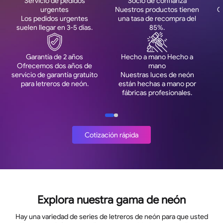
Servicio de pedidos
Socio de confianza
urgentes
Nuestros productos tienen
O
Los pedidos urgentes
una tasa de recompra del
suelen llegar en 3-5 días.
85%.
Garantía de 2 años
Hecho a mano Hecho a
Ofrecemos dos años de
mano
servicio de garantía gratuito
Nuestras luces de neón
para letreros de neón.
están hechas a mano por
fábricas profesionales.
Cotización rápida
Explora nuestra gama de neón
Hay una variedad de series de letreros de neón para que usted