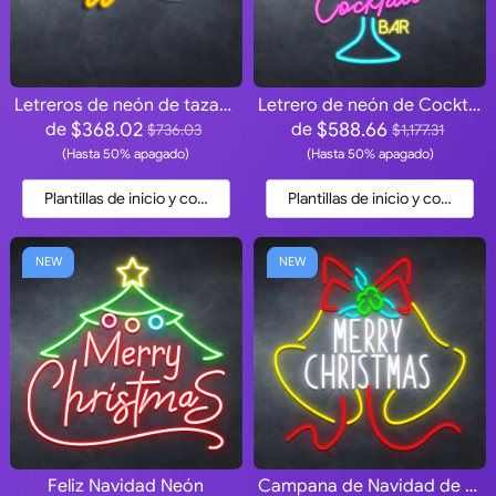
Letreros de neón de tazas de café
Letrero de neón de Cocktail BAR
$368.02
$588.66
de
de
$736.03
$1,177.31
(Hasta 50% apagado)
(Hasta 50% apagado)
Plantillas de inicio y cotización
Plantillas de inicio y cotización
NEW
NEW
Feliz Navidad Neón
Campana de Navidad de neón