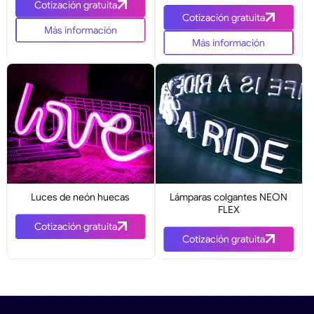
Cotización gratuita
Cotización gratuita
Más información
Más información
Luces de neón huecas
Lámparas colgantes NEON
FLEX
Cotización gratuita
Cotización gratuita