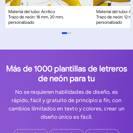
Material del tubo: Acrílico
Material del tubo: Ac
Trazo de neón: 18 mm, 20 mm,
Trazo de neón: 12 
personalizado
personalizado
Más de 1000 plantillas de letreros
de neón para tu
No se requieren habilidades de diseño, es
rápido, fácil y gratuito de principio a fin, con
cambios ilimitados en texto y colores, crear un
diseño único es fácil.