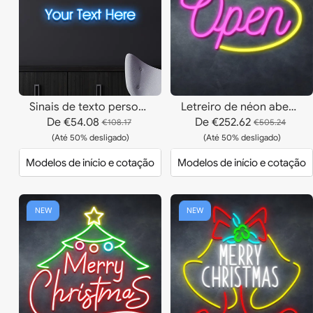
Sinais de texto personalizados
Letreiro de néon aberto
De
€54.08
De
€252.62
€108.17
€505.24
(Até 50% desligado)
(Até 50% desligado)
Modelos de início e cotação
Modelos de início e cotação
NEW
NEW