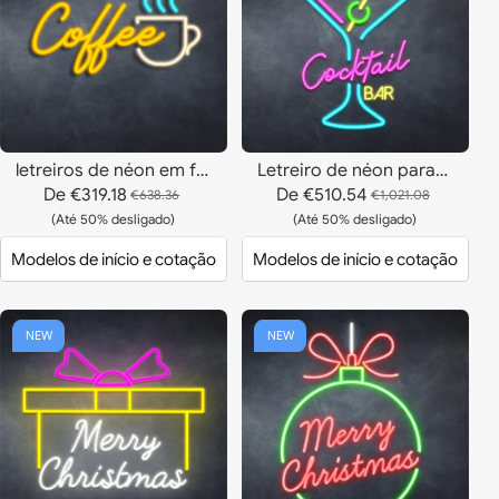
letreiros de néon em forma de xícara de café
Letreiro de néon para bar de coquetéis
De
€319.18
De
€510.54
€638.36
€1,021.08
(Até 50% desligado)
(Até 50% desligado)
Modelos de início e cotação
Modelos de início e cotação
NEW
NEW