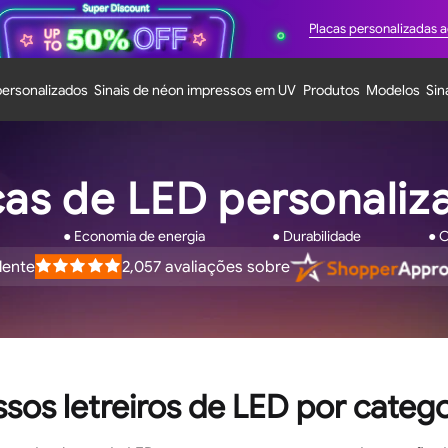
Placas personalizadas 
personalizados
Sinais de néon impressos em UV
Produtos
Modelos
Sin
cas de LED personaliz
● Economia de energia
● Durabilidade
● 
lente
2,057
avaliações sobre
iado
las
sos letreiros de LED por categ