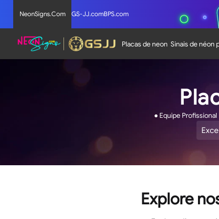
NeonSigns.Com
GS-JJ.com
BPS.com
Placas de neon
Sinais de néon 
Pla
● Equipe Profissional
Exce
Aval
4.9
de
5
estre
Explore nos