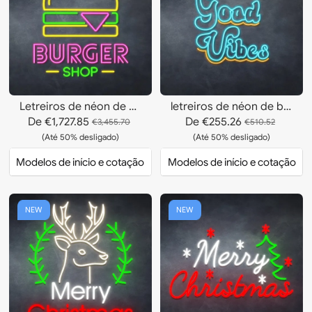
Letreiros de néon de hamburgueria
letreiros de néon de boas vibrações
De
€1,727.85
De
€255.26
€3,455.70
€510.52
(Até 50% desligado)
(Até 50% desligado)
Modelos de início e cotação
Modelos de início e cotação
NEW
NEW