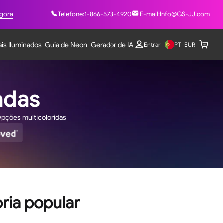
agora
Telefone:
1-866-573-4920
E-mail:
Info@GS-JJ.com
ais Iluminados
Guia de Neon
Gerador de IA
PT
Entrar
EUR
adas
Opções multicoloridas
oria popular