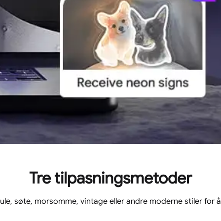
Innendørs bruk
gratis
Gratis
STEG 4
Tre tilpasningsmetoder
Skiltopphengnin
kule, søte, morsomme, vintage eller andre moderne stiler for å
Gratis