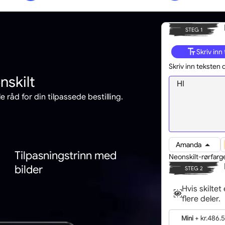
STEG 1
Skriv inn 
Skriv inn teksten 
nskilt
e råd for din tilpassede bestilling.
Amanda
Tilpasningstrinn med
Neonskilt-rørfarge
bilder
STEG 2
Hvis skiltet 
flere deler.
+
kr.486.
Mini