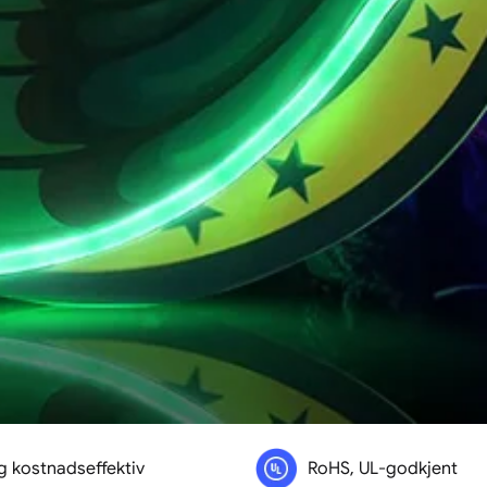
g kostnadseffektiv
RoHS, UL-godkjent