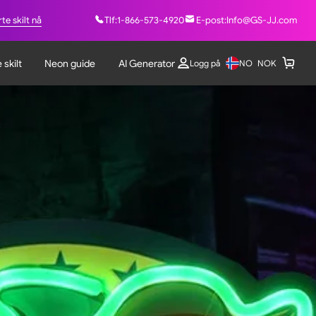
te skilt nå
Tlf:
1-866-573-4920
E-post:
Info@GS-JJ.com
 skilt
Neon guide
AI Generator
NO
Logg på
NOK