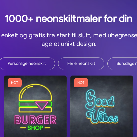
1000+ neonskiltmaler for din
nkelt og gratis fra start til slutt, med ubegrens
lage et unikt design.
Personlige neonskilt
Ferie neonskilt
Bursdags n
HOT
HOT