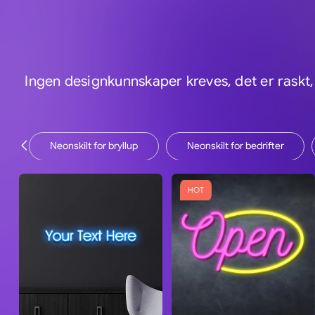
Ingen designkunnskaper kreves, det er raskt, e
Neonskilt for bryllup
Neonskilt for bedrifter
HOT