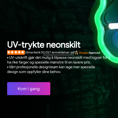
UV-trykte neonskilt
2,057
anmeldelser på
Utmerket
4.9
Vurdert
4.9
▪ UV-utskrift gjør det mulig å tilpasse neonskilt med logoer for å
av
ha rike farger og spesielle mønstre til en lavere pris.
5
stjerner
▪ Vårt profesjonelle designteam kan lage mer spesielle
design som oppfyller dine behov.
Kom i gang