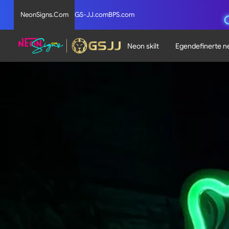
NeonSigns.Com
GS-JJ.com
BPS.com
Neon skilt
Egendefinerte ne