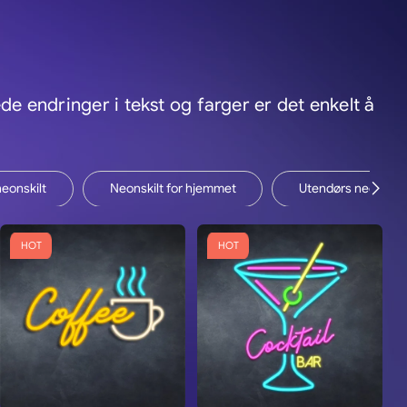
ede endringer i tekst og farger er det enkelt å
eonskilt
Neonskilt for hjemmet
Utendørs neonskilt
HOT
HOT