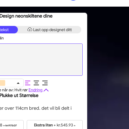
Design neonskiltene dine
tekst
Last opp designet ditt
din
 når av: Hvit rør
Endring
Plukke ut Størrelse
er over 114cm bred. det vil bli delt i
58
+
kr.545.93
Ekstra liten
+
kr.973.07
+