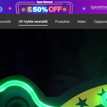
Egendefiner
onskilt
UV-trykte neonskilt
Produkter
Maler
Opplyste