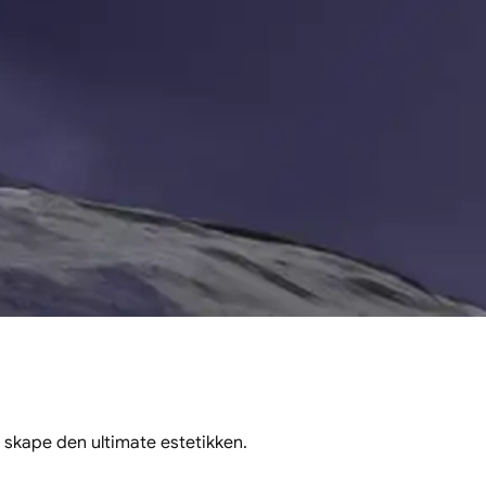
Utendørs bruk
+ 20% av
enhetsprisen
Plukke ut Hengealternativer
Veggmonteringssett
gssett
sølv
 skape den ultimate estetikken.
Gratis