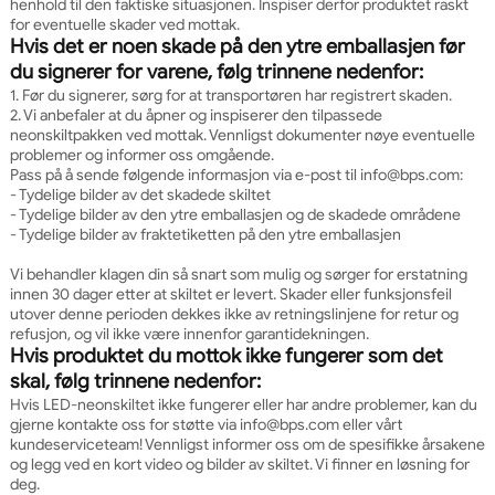
henhold til den faktiske situasjonen. Inspiser derfor produktet raskt
for eventuelle skader ved mottak.
Hvis det er noen skade på den ytre emballasjen før
du signerer for varene, følg trinnene nedenfor:
1. Før du signerer, sørg for at transportøren har registrert skaden.
2. Vi anbefaler at du åpner og inspiserer den tilpassede
neonskiltpakken ved mottak. Vennligst dokumenter nøye eventuelle
problemer og informer oss omgående.
Pass på å sende følgende informasjon via e-post til info@bps.com:
- Tydelige bilder av det skadede skiltet
- Tydelige bilder av den ytre emballasjen og de skadede områdene
- Tydelige bilder av fraktetiketten på den ytre emballasjen
Vi behandler klagen din så snart som mulig og sørger for erstatning
innen 30 dager etter at skiltet er levert. Skader eller funksjonsfeil
utover denne perioden dekkes ikke av retningslinjene for retur og
refusjon, og vil ikke være innenfor garantidekningen.
Hvis produktet du mottok ikke fungerer som det
skal, følg trinnene nedenfor:
Hvis LED-neonskiltet ikke fungerer eller har andre problemer, kan du
gjerne kontakte oss for støtte via info@bps.com eller vårt
kundeserviceteam! Vennligst informer oss om de spesifikke årsakene
og legg ved en kort video og bilder av skiltet. Vi finner en løsning for
deg.