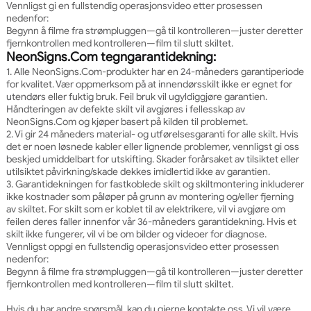
Vennligst gi en fullstendig operasjonsvideo etter prosessen
nedenfor:
Begynn å filme fra strømpluggen—gå til kontrolleren—juster deretter
fjernkontrollen med kontrolleren—film til slutt skiltet.
NeonSigns.Com tegngarantidekning:
1. Alle NeonSigns.Com-produkter har en 24-måneders garantiperiode
for kvalitet. Vær oppmerksom på at innendørsskilt ikke er egnet for
utendørs eller fuktig bruk. Feil bruk vil ugyldiggjøre garantien.
Håndteringen av defekte skilt vil avgjøres i fellesskap av
NeonSigns.Com og kjøper basert på kilden til problemet.
2. Vi gir 24 måneders material- og utførelsesgaranti for alle skilt. Hvis
det er noen løsnede kabler eller lignende problemer, vennligst gi oss
beskjed umiddelbart for utskifting. Skader forårsaket av tilsiktet eller
utilsiktet påvirkning/skade dekkes imidlertid ikke av garantien.
3. Garantidekningen for fastkoblede skilt og skiltmontering inkluderer
ikke kostnader som påløper på grunn av montering og/eller fjerning
av skiltet. For skilt som er koblet til av elektrikere, vil vi avgjøre om
feilen deres faller innenfor vår 36-måneders garantidekning. Hvis et
skilt ikke fungerer, vil vi be om bilder og videoer for diagnose.
Vennligst oppgi en fullstendig operasjonsvideo etter prosessen
nedenfor:
Begynn å filme fra strømpluggen—gå til kontrolleren—juster deretter
fjernkontrollen med kontrolleren—film til slutt skiltet.
Hvis du har andre spørsmål, kan du gjerne kontakte oss. Vi vil være