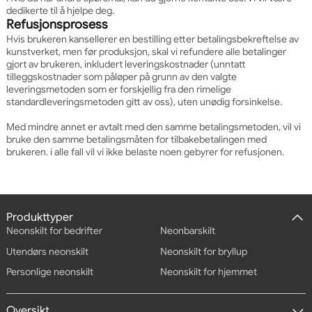
dedikerte til å hjelpe deg.
Refusjonsprosess
Hvis brukeren kansellerer en bestilling etter betalingsbekreftelse av
kunstverket, men før produksjon, skal vi refundere alle betalinger
gjort av brukeren, inkludert leveringskostnader (unntatt
tilleggskostnader som påløper på grunn av den valgte
leveringsmetoden som er forskjellig fra den rimelige
standardleveringsmetoden gitt av oss), uten unødig forsinkelse.
Med mindre annet er avtalt med den samme betalingsmetoden, vil vi
bruke den samme betalingsmåten for tilbakebetalingen med
brukeren. i alle fall vil vi ikke belaste noen gebyrer for refusjonen.
Produkttyper
Neonskilt for bedrifter
Neonbarskilt
Utendørs neonskilt
Neonskilt for bryllup
Personlige neonskilt
Neonskilt for hjemmet
Oversikt