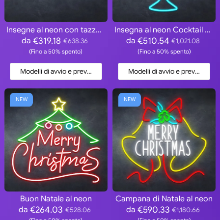
Insegne al neon con tazze da caffè
Insegna al neon Cocktail BAR
€319.18
€510.54
da
da
€638.36
€1,021.08
(Fino a 50% spento)
(Fino a 50% spento)
Modelli di avvio e preventivo
Modelli di avvio e preventivo
NEW
NEW
Buon Natale al neon
Campana di Natale al neon
€264.03
€590.33
da
da
€528.06
€1,180.66