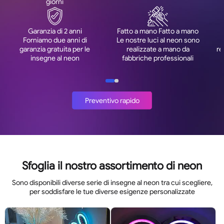
giorni
Garanzia di 2 anni
Fatto a mano Fatto a mano
Forniamo due anni di
Le nostre luci al neon sono
garanzia gratuita per le
realizzate a mano da
re
insegne al neon
fabbriche professionali
Preventivo rapido
Sfoglia il nostro assortimento di neon
Sono disponibili diverse serie di insegne al neon tra cui scegliere,
per soddisfare le tue diverse esigenze personalizzate