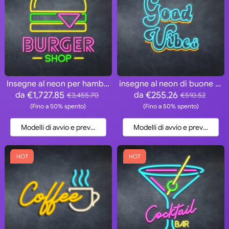
Insegne al neon per hamburger
insegne al neon di buone vibrazioni
€1,727.85
€255.26
da
da
€3,455.70
€510.52
(Fino a 50% spento)
(Fino a 50% spento)
Modelli di avvio e preventivo
Modelli di avvio e preventivo
HOT
HOT