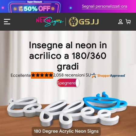
Segnali personalizzati ora
Insegne al neon in
acrilico a 180/360
gradi
2,058
recensioni SU
Eccellente
Valutato
4.9
Spegnere
su
5
stelle