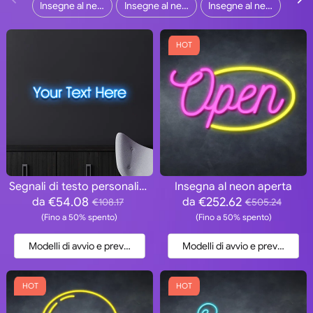
Insegne al neon per la casa
Insegne al neon per esterni
Insegne al neon della barra
A
HOT
Segnali di testo personalizzati
Insegna al neon aperta
€54.08
€252.62
da
da
€108.17
€505.24
(Fino a 50% spento)
(Fino a 50% spento)
Modelli di avvio e preventivo
Modelli di avvio e preventivo
HOT
HOT