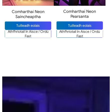
Comharthaí Neon
Comharthaí Neon
Pearsanta
Saincheaptha
Tuilleadh eolais
Tuilleadh eolais
Athfhriotail In Aisce / Ordú
Athfhriotail In Aisce / Ordú
Fast
Fast
Comharthaí Neon don Teach a Rinneamar