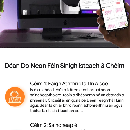
Déan Do Neon Féin Sínigh isteach 3 Chéim
Céim 1: Faigh Athfhriotail In Aisce
Is é an chéad chéim i dtreo comharthaí neon
saincheaptha ard-raoin a dhéanamh ná an dearadh a
phleanáil. Cliceáil ar an gcnaipe Déan Teagmháil Linn
agus déanfaidh ár bhfoireann athbhreithniú air agus
tabharfaidh siad luachan duit.
Céim 2: Saincheap é