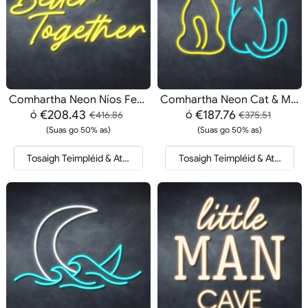
Comhartha Neon Níos Fearr le Chéile
Comhartha Neon Cat & Madra
€208.43
€187.76
ó
ó
€416.86
€375.51
(Suas go 50% as)
(Suas go 50% as)
Tosaigh Teimpléid & Athfhriotail
Tosaigh Teimpléid & Athfhriotai