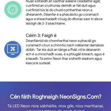
Nuair a bheidh an saothar ealaíne ceadaithe agat,
cuirfimid an cruthúnas deiridh ar fáil duit agus
cuirfimid tús le do chuid comharthaí neon a
dhéanamh. Déanfar é a phacáistiú go cúramach
agus a sheachadadh chuig do dhoras saor in aisce
laistigh de 2-3 seachtaine.
Céim 3: Faigh é
Déanfaimid do chomharthaí neon a phacáil go
cúramach chun a chinntiú nach ndéantar damáiste
dóibh. Tar éis duit an táirge a fháil, níl le déanamh
ach é a chrochadh suas, é a phlugáil isteach, agus é
a lasadh. Tá seinn Neon thar a bheith éadrom agus
éasca le suiteáil.
Cén fáth Roghnaigh NeonSigns.Com?
Tá LED Neon níos sábháilte, níos gile, níos marthanaí,