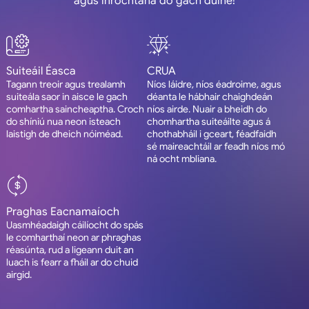
agus inrochtana do gach duine!
Suiteáil Éasca
CRUA
Tagann treoir agus trealamh
Níos láidre, níos éadroime, agus
suiteála saor in aisce le gach
déanta le hábhair chaighdeán
comhartha saincheaptha. Croch
níos airde. Nuair a bheidh do
do shíniú nua neon isteach
chomhartha suiteáilte agus á
laistigh de dheich nóiméad.
chothabháil i gceart, féadfaidh
sé maireachtáil ar feadh níos mó
ná ocht mbliana.
Praghas Eacnamaíoch
Uasmhéadaigh cáilíocht do spás
le comharthaí neon ar phraghas
réasúnta, rud a ligeann duit an
luach is fearr a fháil ar do chuid
airgid.