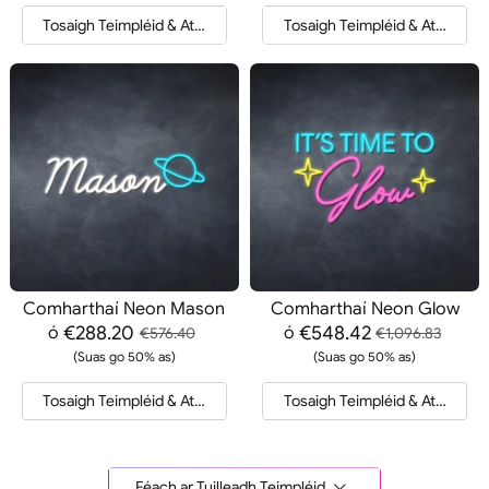
Tosaigh Teimpléid & Athfhriotail
Tosaigh Teimpléid & Athfhriotai
Comharthaí Neon Mason
Comharthaí Neon Glow
€288.20
€548.42
ó
ó
€576.40
€1,096.83
(Suas go 50% as)
(Suas go 50% as)
Tosaigh Teimpléid & Athfhriotail
Tosaigh Teimpléid & Athfhriotai
Féach ar Tuilleadh Teimpléid