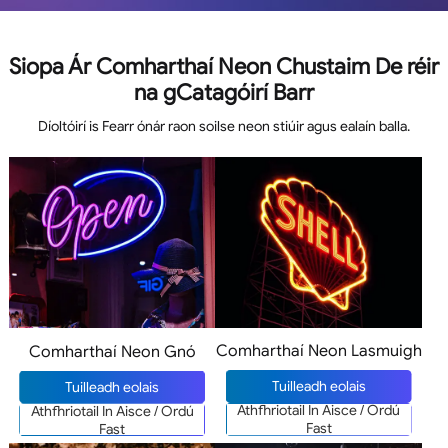
Siopa Ár Comharthaí Neon Chustaim De réir
na gCatagóirí Barr
Díoltóirí is Fearr ónár raon soilse neon stiúir agus ealaín balla.
Comharthaí Neon Lasmuigh
Comharthaí Neon Gnó
Tuilleadh eolais
Tuilleadh eolais
Athfhriotail In Aisce / Ordú
Athfhriotail In Aisce / Ordú
Fast
Fast