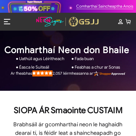
Comharthaí Saincheaptha Anois
Comharthaí Neon don Bhaile
● Uathúil agus Léiritheach
● Fada buan
● Éasca le Suiteáil
● Feabhas a chur ar Sonas
2,057
léirmheasanna ar
Ar fheabhas
Rated
4.9
out
of
5
stars
SIOPA ÁR Smaointe CUSTAIM
Brabhsáil ár gcomharthaí neon le haghaidh
dearaí tí, is féidir leat a shaincheapadh go