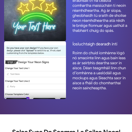
Brabhsáil trí na céadta
comhartha maisiúcháin tí neoin
réamhdheartha. Ag ár siopa,
gheobhaidh tú sraith de shoilse
neon réamhdheartha atá réidh
le bréige fionnuar agus uathúil a
thabhairt chuig do spás.
Íosluchtaigh dearadh intí
Roinn do chuid íomhánna lógó
nó smaointe linn agus bain leas
as ár seirbhís deartha saor in
aisce. Déan teagmháil linn chun
d’íomhánna a uaslódáil agus
mockups agus Sleachta saor in
aisce a fháil do chomharthaí
neoin saincheaptha.