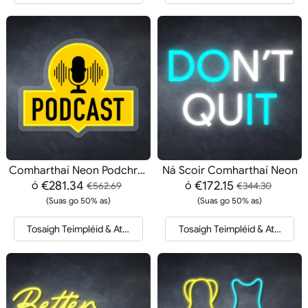
Comharthaí Neon Podchraoladh
Ná Scoir Comharthaí Neon
€281.34
€172.15
ó
ó
€562.69
€344.30
(Suas go 50% as)
(Suas go 50% as)
Tosaigh Teimpléid & Athfhriotail
Tosaigh Teimpléid & Athfhriotai