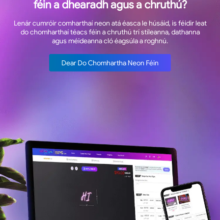
féin a dhearadh agus a chruthú?
Lenár cumróir comharthaí neon atá éasca le húsáid, is féidir leat
do chomharthaí téacs féin a chruthú trí stíleanna, dathanna
agus méideanna cló éagsúla a roghnú.
Dear Do Chomhartha Neon Féin