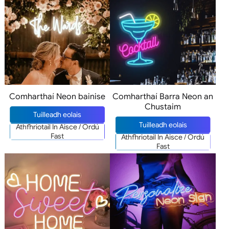
Comharthaí Neon bainise
Comharthaí Barra Neon an
Chustaim
Tuilleadh eolais
Tuilleadh eolais
Athfhriotail In Aisce / Ordú
Fast
Athfhriotail In Aisce / Ordú
Fast