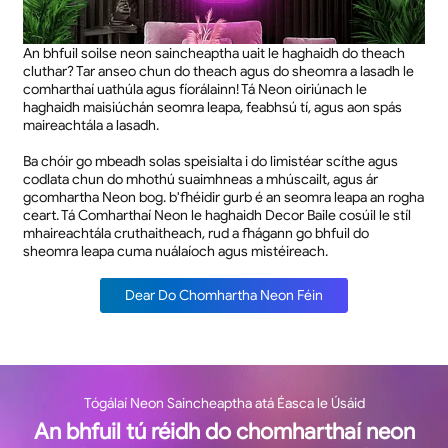
An bhfuil soilse neon saincheaptha uait le haghaidh do theach
cluthar? Tar anseo chun do theach agus do sheomra a lasadh le
comharthaí uathúla agus fíorálainn! Tá Neon oiriúnach le
haghaidh maisiúchán seomra leapa, feabhsú tí, agus aon spás
maireachtála a lasadh.
Ba chóir go mbeadh solas speisialta i do limistéar scíthe agus
codlata chun do mhothú suaimhneas a mhúscailt, agus ár
gcomhartha Neon bog. b'fhéidir gurb é an seomra leapa an rogha
ceart. Tá Comharthaí Neon le haghaidh Decor Baile cosúil le stíl
mhaireachtála cruthaitheach, rud a fhágann go bhfuil do
sheomra leapa cuma nuálaíoch agus mistéireach.
Dear Do Chomhartha Neon Féin
Tógálaí Neon Saincheaptha atá Éasca le Úsáid
An bhfuil tú réidh do chomharthaí neon