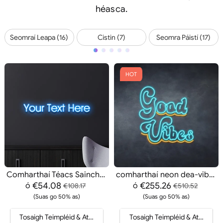
héasca.
Seomraí Leapa (16)
Cistin (7)
Seomra Páistí (17)
HOT
Comharthaí Téacs Saincheaptha
comharthaí neon dea-vibes
€54.08
€255.26
ó
ó
€108.17
€510.52
(Suas go 50% as)
(Suas go 50% as)
Tosaigh Teimpléid & Athfhriotail
Tosaigh Teimpléid & Athfhriotai