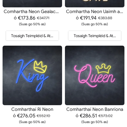
Comhartha Neon Gealach agus Tonnta
Comhartha Neon Uaimh an Fhir Bhig
€173.86
€191.94
ó
ó
€347.71
€383.88
(Suas go 50% as)
(Suas go 50% as)
Tosaigh Teimpléid & Athfhriotail
Tosaigh Teimpléid & Athfhriotai
Comharthaí Rí Neon
Comharthaí Neon Banríona
€276.05
€286.51
ó
ó
€552.10
€573.02
(Suas go 50% as)
(Suas go 50% as)