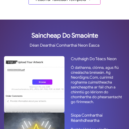
Saincheap Do Smaointe
Déan Dearthaí Comharthaí Neon Éasca
Cruthaigh Do Téacs Neon
Ó dathanna, clónna, agus fiú
cineálacha breiseán. Ag
NeonSigns.Com, cuirimid
roghanna cuimsitheacha
saincheaptha ar fáil chun a
chinntiú go léiríonn do
chomhartha do phearsantacht
go fírinneach.
Siopa Comharthaí
Réamhdheartha