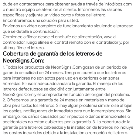
dude en contactarnos para obtener ayuda a través de info@bps.com
o nuestro equipo de atención al cliente. Infórmenos las razones
específicas y adjunte un video corto y fotos del letrero.
Encontraremos una solución para usted.
Envíenos un video completo de funcionamiento siguiendo el proceso
que se detalla a continuación:
Comience a filmar desde el enchufe de alimentación, vaya al
controlador, luego alinee el control remoto con el controlador y, por
último, filme el letrero.
Cobertura de garantía de los letreros de
NeonSigns.Com:
1. Todos los productos de NeonSigns.Com gozan de un período de
garantía de calidad de 24 meses. Tenga en cuenta que los letreros
para interiores no son aptos para uso en exteriores o en zonas
húmedas. El uso inadecuado anulará la garantía. El manejo de los
letreros defectuosos se decidirá conjuntamente entre
NeonSigns.Com y el comprador en función del origen del problema.
2. Ofrecemos una garantía de 24 meses en materiales y mano de
obra para todos los letreros. Si hay algún problema similar o se aflojan
los cables, notifíquenos de inmediato para que lo reemplacemos. Sin
embargo, los daños causados por impactos o daños intencionales o
accidentales no están cubiertos por la garantía. 3. La cobertura de la
garantía para letreros cableados y la instalación de letreros no incluye
los costos incurridos debido a la instalación o remoción del letrero.