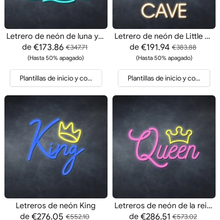
Letrero de neón de luna y olas
Letrero de neón de Little Man Cave
€173.86
€191.94
de
de
€347.71
€383.88
(Hasta 50% apagado)
(Hasta 50% apagado)
Plantillas de inicio y cotización
Plantillas de inicio y cotización
Letreros de neón King
Letreros de neón de la reina
€276.05
€286.51
de
de
€552.10
€573.02