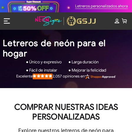
Letreros personalizados ahora
Letreros de neón para el
hogar
● Único y expresivo
● Larga duración
● Fácil de instalar
● Mejorar la felicidad
2,057
opiniones en
Excelente
Calificado
4.9
de
5
estrellas
COMPRAR NUESTRAS IDEAS
PERSONALIZADAS
Explore nuestros letreros de neón para