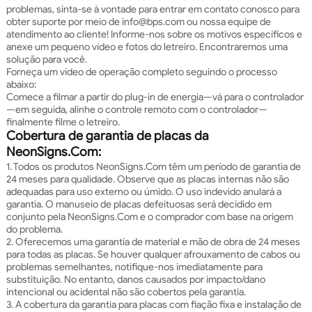
problemas, sinta-se à vontade para entrar em contato conosco para
obter suporte por meio de info@bps.com ou nossa equipe de
atendimento ao cliente! Informe-nos sobre os motivos específicos e
anexe um pequeno vídeo e fotos do letreiro. Encontraremos uma
solução para você.
Forneça um vídeo de operação completo seguindo o processo
abaixo:
Comece a filmar a partir do plug-in de energia—vá para o controlador
—em seguida, alinhe o controle remoto com o controlador—
finalmente filme o letreiro.
Cobertura de garantia de placas da
NeonSigns.Com:
1. Todos os produtos NeonSigns.Com têm um período de garantia de
24 meses para qualidade. Observe que as placas internas não são
adequadas para uso externo ou úmido. O uso indevido anulará a
garantia. O manuseio de placas defeituosas será decidido em
conjunto pela NeonSigns.Com e o comprador com base na origem
do problema.
2. Oferecemos uma garantia de material e mão de obra de 24 meses
para todas as placas. Se houver qualquer afrouxamento de cabos ou
problemas semelhantes, notifique-nos imediatamente para
substituição. No entanto, danos causados por impacto/dano
intencional ou acidental não são cobertos pela garantia.
3. A cobertura da garantia para placas com fiação fixa e instalação de