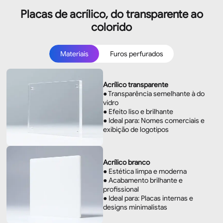
Placas de acrílico, do transparente ao
colorido
Materiais
Furos perfurados
Materiais
Furos perfurados
Acrílico transparente
● Transparência semelhante à do
vidro
● Efeito liso e brilhante
● Ideal para: Nomes comerciais e
exibição de logotipos
Acrílico branco
● Estética limpa e moderna
● Acabamento brilhante e
profissional
● Ideal para: Placas internas e
designs minimalistas