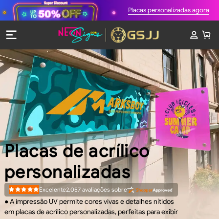
Placas personalizadas agora
Placas de acrílico
personalizadas
Excelente
2,057
avaliações sobre
Rated
4.9
● A impressão UV permite cores vivas e detalhes nítidos
out
of
em placas de acrílico personalizadas, perfeitas para exibir
5
stars