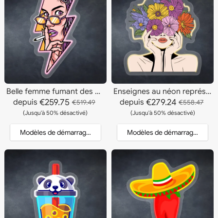
Belle femme fumant des enseignes au néon
Enseignes au néon représentant une femme à tête de fleur
€259.75
€279.24
depuis
depuis
€519.49
€558.47
(Jusqu'à 50% désactivé)
(Jusqu'à 50% désactivé)
Modèles de démarrage et devis
Modèles de démarrage et dev