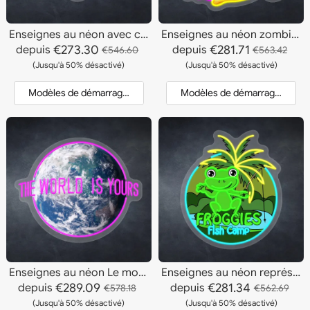
Enseignes au néon avec crâne et chapeau
Enseignes au néon zombie à bouche zippée
€273.30
€281.71
depuis
depuis
€546.60
€563.42
(Jusqu'à 50% désactivé)
(Jusqu'à 50% désactivé)
Modèles de démarrage et devis
Modèles de démarrage et dev
Enseignes au néon Le monde est à vous
Enseignes au néon représentant de jolies grenouilles
€289.09
€281.34
depuis
depuis
€578.18
€562.69
(Jusqu'à 50% désactivé)
(Jusqu'à 50% désactivé)