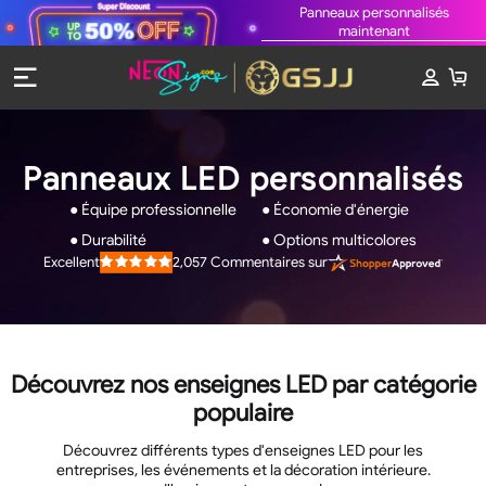
Panneaux personnalisés
maintenant
Panneaux LED personnalisés
● Équipe professionnelle
● Économie d'énergie
● Durabilité
● Options multicolores
2,057
Commentaires sur
Excellent
Noté
4.9
sur
5
étoiles
Découvrez nos enseignes LED par catégorie
populaire
Découvrez différents types d'enseignes LED pour les
entreprises, les événements et la décoration intérieure.