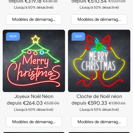
€319.18
€510.54
depuis
depuis
€638.36
€1,021.08
(Jusqu'à 50% désactivé)
(Jusqu'à 50% désactivé)
Modèles de démarrage et devis
Modèles de démarrage et dev
NEW
NEW
Joyeux Noël Néon
Cloche de Noël néon
€264.03
€590.33
depuis
depuis
€528.06
€1,180.66
(Jusqu'à 50% désactivé)
(Jusqu'à 50% désactivé)
Modèles de démarrage et devis
Modèles de démarrage et dev