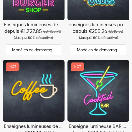
Enseignes lumineuses de restaurants de hamburgers
enseignes lumineuses positives
€1,727.85
€255.26
depuis
depuis
€3,455.70
€510.52
(Jusqu'à 50% désactivé)
(Jusqu'à 50% désactivé)
Modèles de démarrage et devis
Modèles de démarrage et dev
HOT
HOT
Enseignes lumineuses de tasses à café
Enseigne lumineuse BAR À Cocktails