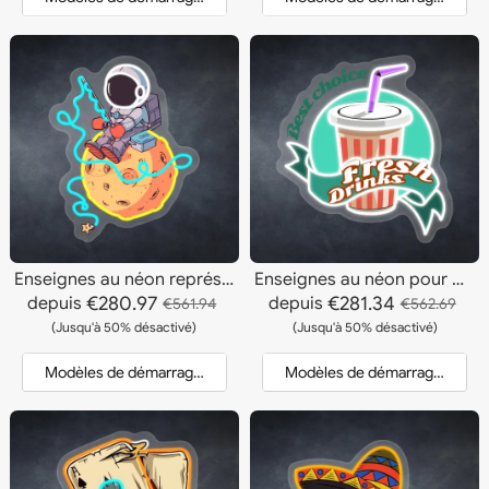
Enseignes au néon représentant des astronautes en train de pêcher
Enseignes au néon pour boissons fraîches
€280.97
€281.34
depuis
depuis
€561.94
€562.69
(Jusqu'à 50% désactivé)
(Jusqu'à 50% désactivé)
Modèles de démarrage et devis
Modèles de démarrage et dev