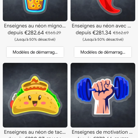
Enseignes au néon mignonnes de Panda Boba
Enseignes au néon avec piment fort
€282.64
€281.34
depuis
depuis
€565.29
€562.69
(Jusqu'à 50% désactivé)
(Jusqu'à 50% désactivé)
Modèles de démarrage et devis
Modèles de démarrage et dev
Enseignes au néon de tacos de dessin animé
Enseignes de motivation au néon pour salle de sport