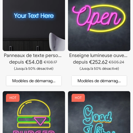
Panneaux de texte personnalisés
Enseigne lumineuse ouverte
€54.08
€252.62
depuis
depuis
€108.17
€505.24
(Jusqu'à 50% désactivé)
(Jusqu'à 50% désactivé)
Modèles de démarrage et devis
Modèles de démarrage et dev
HOT
HOT