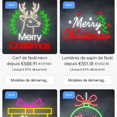
NEW
NEW
Cerf de Noël néon
Lumières de sapin de Noël
€588.91
€551.18
depuis
depuis
€1,177.83
€1,102.35
(Jusqu'à 50% désactivé)
(Jusqu'à 50% désactivé)
Modèles de démarrage et devis
Modèles de démarrage et dev
NEW
NEW