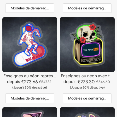
Modèles de démarrage et devis
Modèles de démarrage et dev
Enseignes au néon représentant un astronaute surfant sur une pilule
Enseignes au néon avec tête de mort
€273.66
€273.30
depuis
depuis
€547.32
€546.60
(Jusqu'à 50% désactivé)
(Jusqu'à 50% désactivé)
Modèles de démarrage et devis
Modèles de démarrage et dev