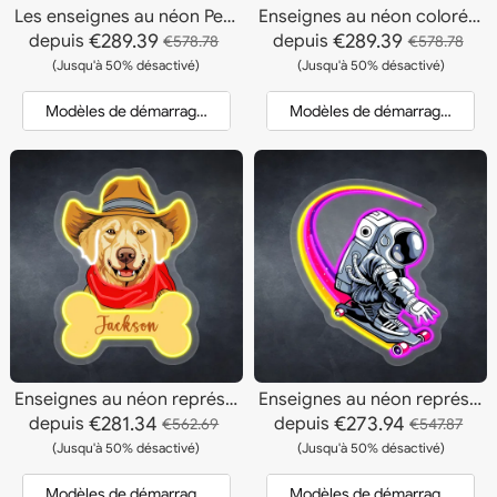
Les enseignes au néon Peach Pit
Enseignes au néon colorées et joyeuses de Corgi
€289.39
€289.39
depuis
depuis
€578.78
€578.78
(Jusqu'à 50% désactivé)
(Jusqu'à 50% désactivé)
Modèles de démarrage et devis
Modèles de démarrage et dev
Enseignes au néon représentant un portrait de chien occidental
Enseignes au néon représentant un skateboard d'astronaute
€281.34
€273.94
depuis
depuis
€562.69
€547.87
(Jusqu'à 50% désactivé)
(Jusqu'à 50% désactivé)
Modèles de démarrage et devis
Modèles de démarrage et dev