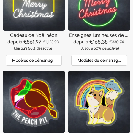
Cadeau de Noël néon
Enseignes lumineuses de Noël
€561.97
€165.38
depuis
depuis
€1,123.93
€330.74
(Jusqu'à 50% désactivé)
(Jusqu'à 50% désactivé)
Modèles de démarrage et devis
Modèles de démarrage et dev