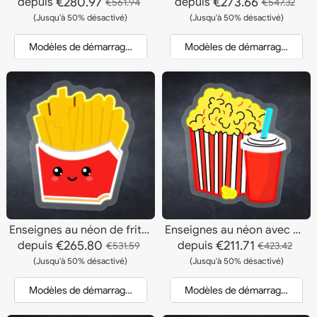
€280.97
€273.66
depuis
depuis
€561.94
€547.32
(Jusqu'à 50% désactivé)
(Jusqu'à 50% désactivé)
Modèles de démarrage et devis
Modèles de démarrage et dev
Enseignes au néon de frites joyeuses
Enseignes au néon avec pop-corn au beurre
€265.80
€211.71
depuis
depuis
€531.59
€423.42
(Jusqu'à 50% désactivé)
(Jusqu'à 50% désactivé)
Modèles de démarrage et devis
Modèles de démarrage et dev