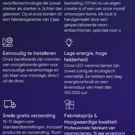
neonflextechnologie die zowel
bestelling. Of het nu uw eigen
sterker als sterker is. lichter dan
creatie is of een van onze vooraf
glasneon. Op al onze borden zit
ontworpen items, elk stuk is
een fabrieksgarantie van 2 jaar.
handgemaakt door een
gespecialiseerde neon-
ambachtsman, speciaal voor u
Eenvoudig te installeren
Lage energie, hoge
Onze backboards zijn voorzien
helderheid
van voorgeboorde gaten voor
Onze LED-neonreclames zijn
eenvoudige wandmontage en
zowel zuinig als ecologisch
zijn klaar voor montage, direct
vriendelijk. Ze hebben een laag
uit de doos.
energieverbruik en een
levensduur van meer dan
100.000 uur
Snelle gratis verzending
Fabrieksprijs &
15-17 dagen voor
Hoogwaardige kwaliteit
standaardbestellingen, inclusief
Professionele fabrikant van
productie en verzending. 'Rush'-
neonreclames, 15 jaar ervaring in