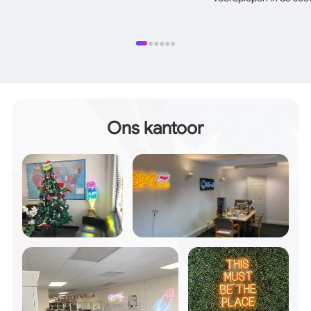
●
●
●
●
●
●
Ons kantoor